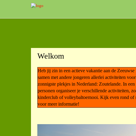
Welkom
Heb jij zin in een actieve vakantie aan de Zeeuwse
samen met andere jongeren allerlei activiteiten voo
zonnigste plekjes in Nederland: Zoutelande. In een
personen organiseer je verschillende activiteiten, z
kinderclub of volleybaltoernooi. Kijk even rond of
voor meer informatie!