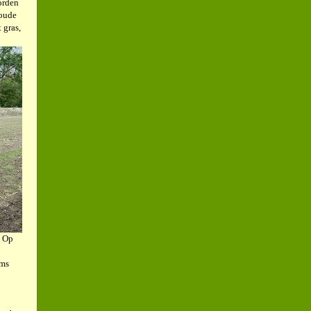
orden
 oude
 gras,
. Op
ams