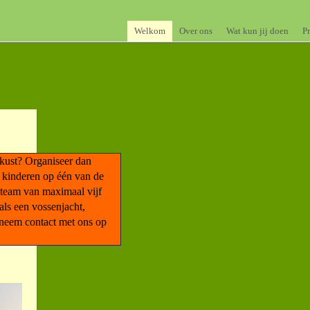
Welkom
Over ons
Wat kun jij doen
P
 kust? Organiseer dan
r kinderen op één van de
 team van maximaal vijf
oals een vossenjacht,
 neem contact met ons op