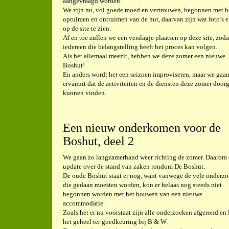
aangevraagd worden.
We zijn nu, vol goede moed en vertrouwen, begonnen met h
opruimen en ontruimen van de hut, daarvan zijn wat foto’s e
op de site te zien.
Af en toe zullen we een verslagje plaatsen op deze site, zoda
iedereen die belangstelling heeft het proces kan volgen.
Als het allemaal meezit, hebben we deze zomer een nieuwe
Boshut!
En anders wordt het een seizoen improviseren, maar we gaa
ervanuit dat de activiteiten en de diensten deze zomer door
kunnen vinden.
Een nieuw onderkomen voor de
Boshut, deel 2
We gaan zo langzamerhand weer richting de zomer. Daarom
update over de stand van zaken rondom De Boshut.
De oude Boshut staat er nog, want vanwege de vele onderz
die gedaan moesten worden, kon er helaas nog steeds niet
begonnen worden met het bouwen van een nieuwe
accommodatie.
Zoals het er nu voorstaat zijn alle onderzoeken afgerond en 
het geheel ter goedkeuring bij B & W.