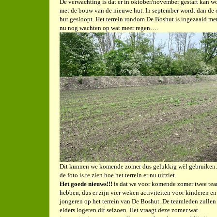
De verwachting is dat er in oktober/november gestart kan w
met de bouw van de nieuwe hut. In september wordt dan de
hut gesloopt. Het terrein rondom De Boshut is ingezaaid met
nu nog wachten op wat meer regen….
Dit kunnen we komende zomer dus gelukkig wèl gebruiken
de foto is te zien hoe het terrein er nu uitziet.
Het goede nieuws!!!
is dat we voor komende zomer twee te
hebben, dus er zijn vier weken activiteiten voor kinderen en
jongeren op het terrein van De Boshut. De teamleden zullen
elders logeren dit seizoen. Het vraagt deze zomer wat