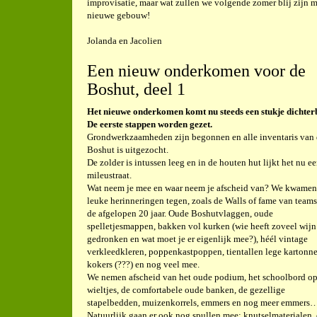
improvisatie, maar wat zullen we volgende zomer blij zijn m
nieuwe gebouw!
Jolanda en Jacolien
Een nieuw onderkomen voor de
Boshut, deel 1
Het nieuwe onderkomen komt nu steeds een stukje dichterb
De eerste stappen worden gezet.
Grondwerkzaamheden zijn begonnen en alle inventaris van
Boshut is uitgezocht.
De zolder is intussen leeg en in de houten hut lijkt het nu e
mileustraat.
Wat neem je mee en waar neem je afscheid van? We kwamen
leuke herinneringen tegen, zoals de Walls of fame van team
de afgelopen 20 jaar. Oude Boshutvlaggen, oude
spelletjesmappen, bakken vol kurken (wie heeft zoveel wijn
gedronken en wat moet je er eigenlijk mee?), héél vintage
verkleedkleren, poppenkastpoppen, tientallen lege kartonn
kokers (???) en nog veel mee.
We nemen afscheid van het oude podium, het schoolbord o
wieltjes, de comfortabele oude banken, de gezellige
stapelbedden, muizenkorrels, emmers en nog meer emmers
Natuurlijk gaan er ook nog spullen mee: knutselmaterialen,