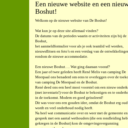
Een nieuwe website en een nieu
Boshut!
Welkom op de nieuwe website van De Boshut!
Wat kun je op deze site allemaal vinden?
De datums van de periodes waarin er activiteiten zijn bij de
Boshut,
het aanmeldformulier voor als je ook teamlid wil worden,
nieuwsflitsen en foto’s en een verslag van de ontwikkelinge
rondom de nieuwe accommodatie.
Een nieuwe Boshut…. Wat ging daaraan vooraf?
Een jaar of twee geleden heeft René Melis van camping De
Meerpaal ons benaderd om eens te overleggen over de toek
van camping De Meerpaal en de Boshut.
René deed ons een heel mooi voorstel om een nieuw onder
(met inventaris!) voor de Boshut te bekostigen en te onder
in de toekomst. Modern en goed geïsoleerd!
Dit was voor ons een gouden idee, omdat de Boshut erg oud
wordt en veel onderhoud nodig heeft.
Na heel wat communicatie over en weer met de gemeente en
gesprek met een aantal wethouders (die een rondleiding he
gekregen in de Boshut) kon de omgevingsvergunning